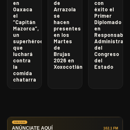
en
de
con
Oaxaca
Arrazola
éxito el
el
se
Primer
“Capitán
hacen
Diplomado
Mazorca”,
presentes
en
un
en los
Responsabili
superhéroe
Martes
Administrati
que
de
del
luchará
Brujas
Congreso
contra
2026 en
del
la
Xoxocotlán
Estado
comida
chatarra