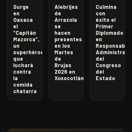
Surge
Alebrijes
Culmina
en
de
con
Oaxaca
Arrazola
éxito el
el
se
Primer
“Capitán
hacen
Diplomado
Mazorca”,
presentes
en
un
en los
Responsabili
superhéroe
Martes
Administrati
que
de
del
luchará
Brujas
Congreso
contra
2026 en
del
la
Xoxocotlán
Estado
comida
chatarra