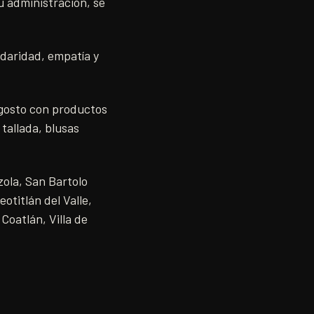
u administración, se
idaridad, empatía y
gosto con productos
 tallada, blusas
ola, San Bartolo
titlán del Valle,
Coatlán, Villa de