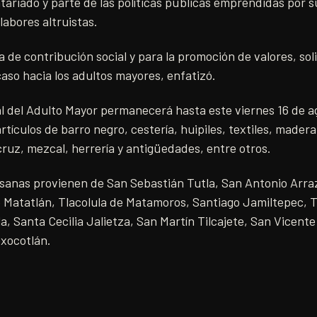
tariado y parte de las políticas públicas emprendidas por s
labores altruistas.
a de contribución social y para la promoción de valores, sol
aso hacia los adultos mayores, enfatizó.
 del Adulto Mayor permanecerá hasta este viernes 16 de a
rtículos de barro negro, cestería, huipiles, textiles, madera
cruz, mezcal, herrería y antigüedades, entre otros.
esanas provienen de San Sebastián Tutla, San Antonio Arraz
Matatlán, Tlacolula de Matamoros, Santiago Jamiltepec, Teo
, Santa Cecilia Jalietza, San Martín Tilcajete, San Vicente 
oxocotlán.