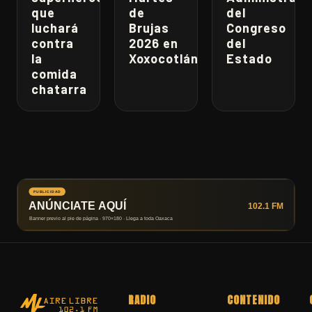
que
de
del
luchará
Brujas
Congreso
contra
2026 en
del
la
Xoxocotlán
Estado
comida
chatarra
RADIO
CONTENIDO