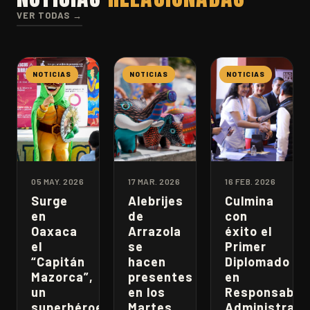
VER TODAS →
NOTICIAS
NOTICIAS
NOTICIAS
05 MAY. 2026
17 MAR. 2026
16 FEB. 2026
Surge
Alebrijes
Culmina
en
de
con
Oaxaca
Arrazola
éxito el
el
se
Primer
“Capitán
hacen
Diplomado
Mazorca”,
presentes
en
un
en los
Responsabili
superhéroe
Martes
Administrati