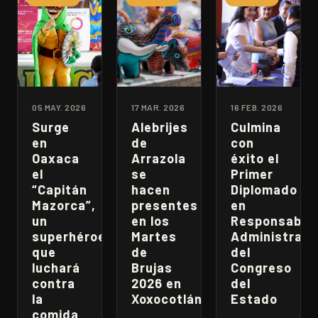
05 MAY. 2026
17 MAR. 2026
16 FEB. 2026
Surge
Alebrijes
Culmina
en
de
con
Oaxaca
Arrazola
éxito el
el
se
Primer
“Capitán
hacen
Diplomado
Mazorca”,
presentes
en
un
en los
Responsabili
superhéroe
Martes
Administrati
que
de
del
luchará
Brujas
Congreso
contra
2026 en
del
la
Xoxocotlán
Estado
comida