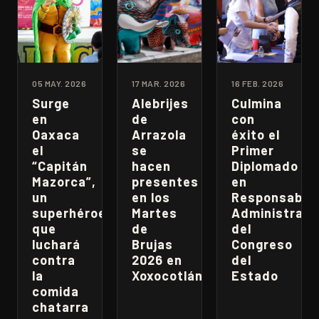
05 MAY. 2026
17 MAR. 2026
16 FEB. 2026
Surge
Alebrijes
Culmina
en
de
con
Oaxaca
Arrazola
éxito el
el
se
Primer
“Capitán
hacen
Diplomado
Mazorca”,
presentes
en
un
en los
Responsabili
superhéroe
Martes
Administrati
que
de
del
luchará
Brujas
Congreso
contra
2026 en
del
la
Xoxocotlán
Estado
comida
chatarra