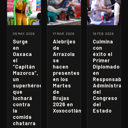
05 MAY. 2026
17 MAR. 2026
16 FEB. 2026
Surge
Alebrijes
Culmina
en
de
con
Oaxaca
Arrazola
éxito el
el
se
Primer
“Capitán
hacen
Diplomado
Mazorca”,
presentes
en
un
en los
Responsabili
superhéroe
Martes
Administrati
que
de
del
luchará
Brujas
Congreso
contra
2026 en
del
la
Xoxocotlán
Estado
comida
chatarra