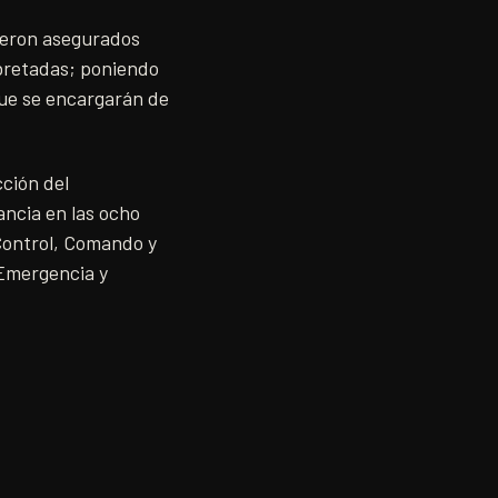
ueron asegurados
bretadas; poniendo
que se encargarán de
cción del
ncia en las ocho
 Control, Comando y
 Emergencia y