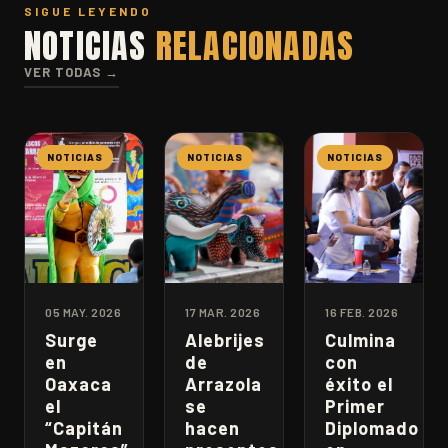
SIGUE LEYENDO
NOTICIAS
RELACIONADAS
VER TODAS →
NOTICIAS
NOTICIAS
NOTICIAS
05 MAY. 2026
17 MAR. 2026
16 FEB. 2026
Surge
Alebrijes
Culmina
en
de
con
Oaxaca
Arrazola
éxito el
el
se
Primer
“Capitán
hacen
Diplomado