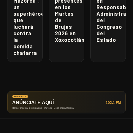
Mazorca”,
presentes
en
un
en los
Responsabili
superhéroe
Martes
Administrati
que
de
del
luchará
Brujas
Congreso
contra
2026 en
del
la
Xoxocotlán
Estado
comida
chatarra