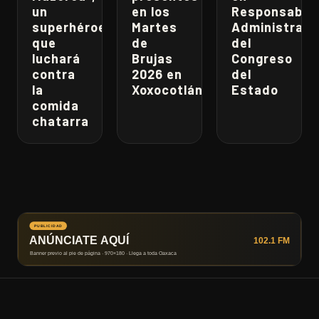
un
en los
Responsabili
superhéroe
Martes
Administrati
que
de
del
luchará
Brujas
Congreso
contra
2026 en
del
la
Xoxocotlán
Estado
comida
chatarra