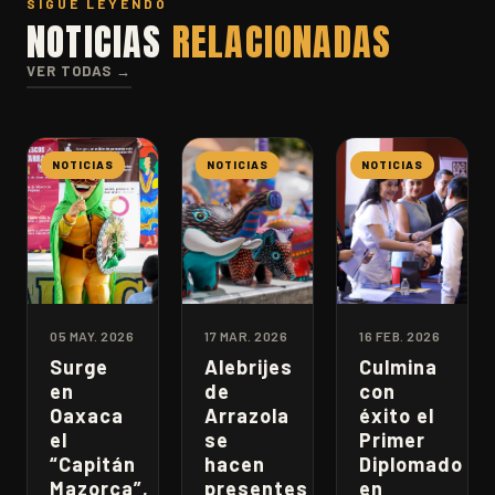
SIGUE LEYENDO
NOTICIAS
RELACIONADAS
VER TODAS →
NOTICIAS
NOTICIAS
NOTICIAS
05 MAY. 2026
17 MAR. 2026
16 FEB. 2026
Surge
Alebrijes
Culmina
en
de
con
Oaxaca
Arrazola
éxito el
el
se
Primer
“Capitán
hacen
Diplomado
Mazorca”,
presentes
en