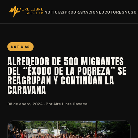
NOTICIAS
PROGRAMACIÓN
LOCUTORES
NOSO
NOTICIAS
ALREDEDOR DE 500 MIGRANTES
DEL “ÉXODO DE LA POBREZA” SE
REAGRUPAN Y CONTINÚAN LA
CARAVANA
08 de enero, 2024
· Por Aire Libre Oaxaca