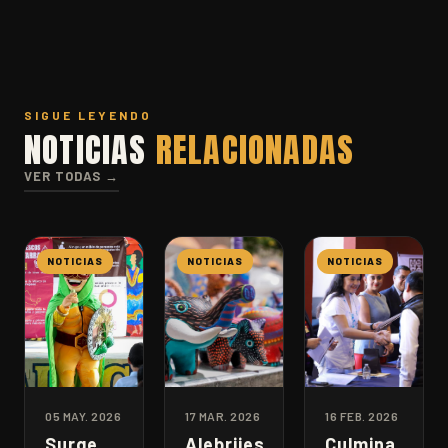
SIGUE LEYENDO
NOTICIAS
RELACIONADAS
VER TODAS →
NOTICIAS
NOTICIAS
NOTICIAS
05 MAY. 2026
17 MAR. 2026
16 FEB. 2026
Surge
Alebrijes
Culmina