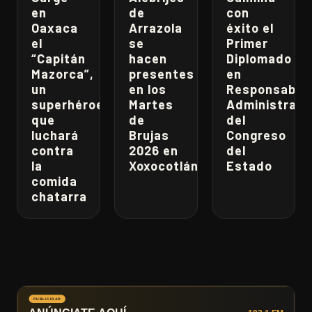
en
de
con
Oaxaca
Arrazola
éxito el
el
se
Primer
“Capitán
hacen
Diplomado
Mazorca”,
presentes
en
un
en los
Responsabili
superhéroe
Martes
Administrati
que
de
del
luchará
Brujas
Congreso
contra
2026 en
del
la
Xoxocotlán
Estado
comida
chatarra