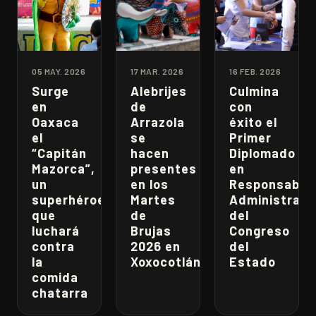
05 MAY. 2026
17 MAR. 2026
16 FEB. 2026
Surge
Alebrijes
Culmina
en
de
con
Oaxaca
Arrazola
éxito el
el
se
Primer
“Capitán
hacen
Diplomado
Mazorca”,
presentes
en
un
en los
Responsabili
superhéroe
Martes
Administrati
que
de
del
luchará
Brujas
Congreso
contra
2026 en
del
la
Xoxocotlán
Estado
comida
chatarra