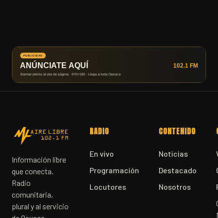
RADIO
CONTENIDO
En vivo
Noticias
Información libre
Programación
Destacado
que conecta.
Radio
Locutores
Nosotros
comunitaria,
plural y al servicio
de Oaxaca.