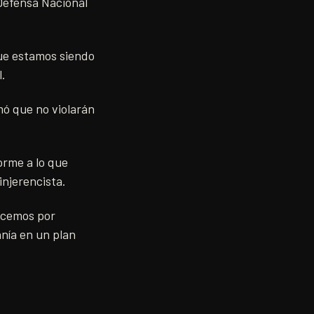
 Defensa Nacional
que estamos siendo
l.
mó que no violarán
orme a lo que
injerencista.
acemos por
nía en un plan