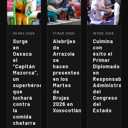
05 MAY. 2026
17 MAR. 2026
16 FEB. 2026
Surge
Alebrijes
Culmina
en
de
con
Oaxaca
Arrazola
éxito el
el
se
Primer
“Capitán
hacen
Diplomado
Mazorca”,
presentes
en
un
en los
Responsabili
superhéroe
Martes
Administrati
que
de
del
luchará
Brujas
Congreso
contra
2026 en
del
la
Xoxocotlán
Estado
comida
chatarra