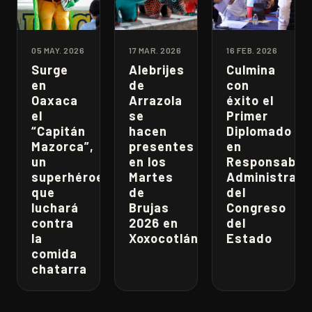
05 MAY. 2026
17 MAR. 2026
16 FEB. 2026
Surge
Alebrijes
Culmina
en
de
con
Oaxaca
Arrazola
éxito el
el
se
Primer
“Capitán
hacen
Diplomado
Mazorca”,
presentes
en
un
en los
Responsabili
superhéroe
Martes
Administrati
que
de
del
luchará
Brujas
Congreso
contra
2026 en
del
la
Xoxocotlán
Estado
comida
chatarra