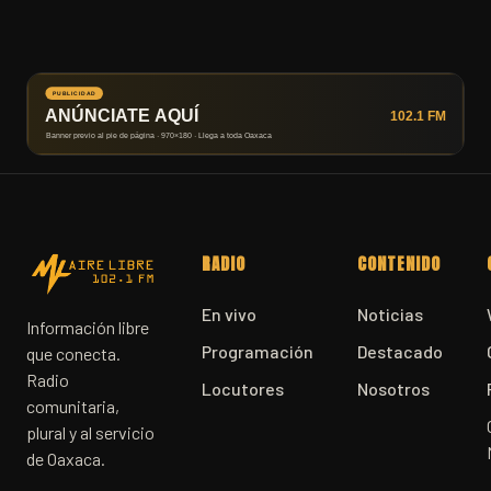
RADIO
CONTENIDO
En vivo
Noticias
Información libre
Programación
Destacado
que conecta.
Radio
Locutores
Nosotros
comunitaria,
plural y al servicio
de Oaxaca.