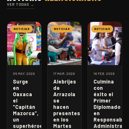
VER TODAS →
NOTICIAS
NOTICIAS
NOTICIAS
05 MAY. 2026
17 MAR. 2026
16 FEB. 2026
Surge
Alebrijes
Culmina
en
de
con
Oaxaca
Arrazola
éxito el
el
se
Primer
“Capitán
hacen
Diplomado
Mazorca”,
presentes
en
un
en los
Responsabili
superhéroe
Martes
Administrati