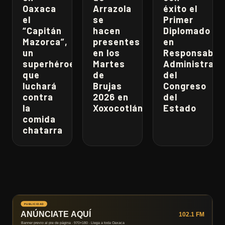
Oaxaca
Arrazola
éxito el
el
se
Primer
“Capitán
hacen
Diplomado
Mazorca”,
presentes
en
un
en los
Responsabili
superhéroe
Martes
Administrati
que
de
del
luchará
Brujas
Congreso
contra
2026 en
del
la
Xoxocotlán
Estado
comida
chatarra