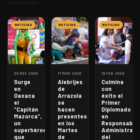
NOTICIAS
NOTICIAS
NOTICIAS
05 MAY. 2026
17 MAR. 2026
16 FEB. 2026
Surge
Alebrijes
Culmina
en
de
con
Oaxaca
Arrazola
éxito el
el
se
Primer
“Capitán
hacen
Diplomado
Mazorca”,
presentes
en
un
en los
Responsabili
superhéroe
Martes
Administrati
que
de
del