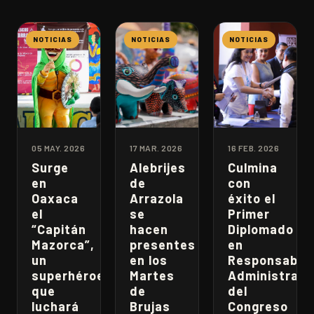
NOTICIAS
NOTICIAS
NOTICIAS
05 MAY. 2026
17 MAR. 2026
16 FEB. 2026
Surge
Alebrijes
Culmina
en
de
con
Oaxaca
Arrazola
éxito el
el
se
Primer
“Capitán
hacen
Diplomado
Mazorca”,
presentes
en
un
en los
Responsabili
superhéroe
Martes
Administrati
que
de
del
luchará
Brujas
Congreso