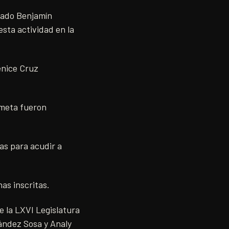
utado Benjamín
esta actividad en la
enice Cruz
a meta fueron
ías para acudir a
as inscritas.
e la LXVI Legislatura
nández Sosa y Analy