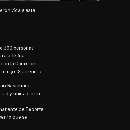
eron vida a esta
de 300 personas
era atlética
 con la Comisión
omingo 19 de enero.
n San Raymundo
salud y unidad entre
rmanente de Deporte,
mentó que se