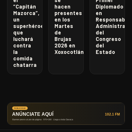
el
se
Primer
“Capitán
hacen
Diplomado
Mazorca”,
presentes
en
un
en los
Responsabili
superhéroe
Martes
Administrati
que
de
del
luchará
Brujas
Congreso
contra
2026 en
del
la
Xoxocotlán
Estado
comida
chatarra