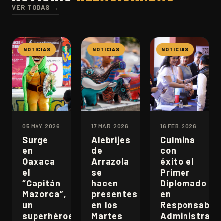
VER TODAS →
NOTICIAS
NOTICIAS
NOTICIAS
05 MAY. 2026
17 MAR. 2026
16 FEB. 2026
Surge
Alebrijes
Culmina
en
de
con
Oaxaca
Arrazola
éxito el
el
se
Primer
“Capitán
hacen
Diplomado
Mazorca”,
presentes
en
un
en los
Responsabili
superhéroe
Martes
Administrati