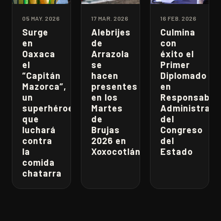
05 MAY. 2026
17 MAR. 2026
16 FEB. 2026
Surge
Alebrijes
Culmina
en
de
con
Oaxaca
Arrazola
éxito el
el
se
Primer
“Capitán
hacen
Diplomado
Mazorca”,
presentes
en
un
en los
Responsabili
superhéroe
Martes
Administrati
que
de
del
luchará
Brujas
Congreso
contra
2026 en
del
la
Xoxocotlán
Estado
comida
chatarra