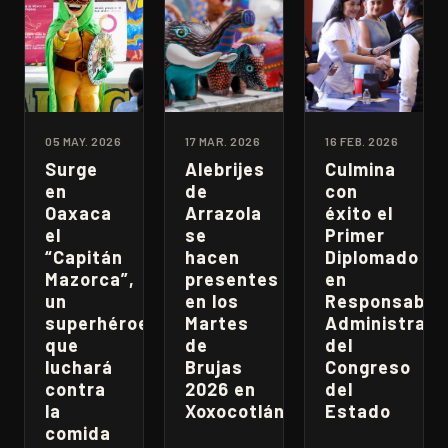
05 MAY. 2026
17 MAR. 2026
16 FEB. 2026
Surge
Alebrijes
Culmina
en
de
con
Oaxaca
Arrazola
éxito el
el
se
Primer
“Capitán
hacen
Diplomado
Mazorca”,
presentes
en
un
en los
Responsabili
superhéroe
Martes
Administrati
que
de
del
luchará
Brujas
Congreso
contra
2026 en
del
la
Xoxocotlán
Estado
comida