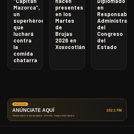
“Capitán
hacen
Diplomado
Mazorca”,
presentes
en
un
en los
Responsabili
superhéroe
Martes
Administrati
que
de
del
luchará
Brujas
Congreso
contra
2026 en
del
la
Xoxocotlán
Estado
comida
chatarra