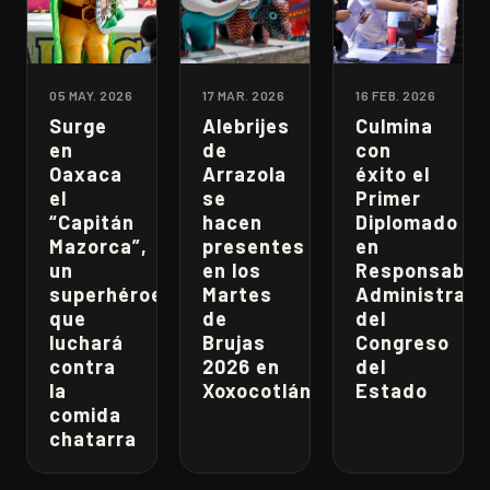
05 MAY. 2026
17 MAR. 2026
16 FEB. 2026
Surge
Alebrijes
Culmina
en
de
con
Oaxaca
Arrazola
éxito el
el
se
Primer
“Capitán
hacen
Diplomado
Mazorca”,
presentes
en
un
en los
Responsabili
superhéroe
Martes
Administrati
que
de
del
luchará
Brujas
Congreso
contra
2026 en
del
la
Xoxocotlán
Estado
comida
chatarra