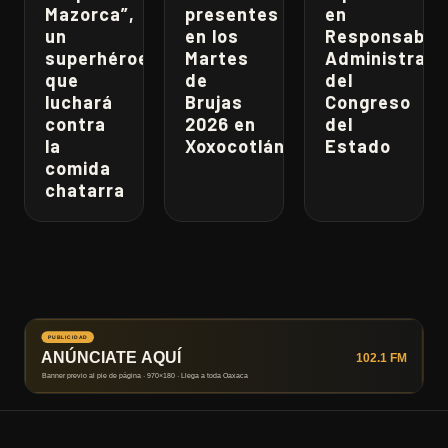
Mazorca”,
presentes
en
un
en los
Responsabili
superhéroe
Martes
Administrati
que
de
del
luchará
Brujas
Congreso
contra
2026 en
del
la
Xoxocotlán
Estado
comida
chatarra