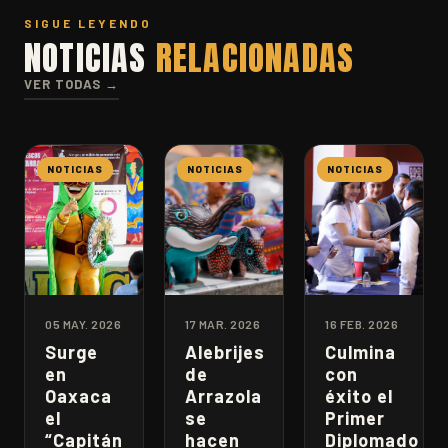
SIGUE LEYENDO
NOTICIAS
RELACIONADAS
VER TODAS →
NOTICIAS
NOTICIAS
NOTICIAS
05 MAY. 2026
17 MAR. 2026
16 FEB. 2026
Surge
Alebrijes
Culmina
en
de
con
Oaxaca
Arrazola
éxito el
el
se
Primer
“Capitán
hacen
Diplomado