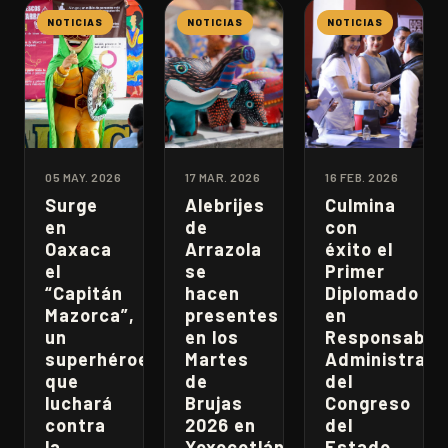
NOTICIAS
NOTICIAS
NOTICIAS
05 MAY. 2026
17 MAR. 2026
16 FEB. 2026
Surge
Alebrijes
Culmina
en
de
con
Oaxaca
Arrazola
éxito el
el
se
Primer
“Capitán
hacen
Diplomado
Mazorca”,
presentes
en
un
en los
Responsabili
superhéroe
Martes
Administrati
que
de
del
luchará
Brujas
Congreso
contra
2026 en
del
la
Xoxocotlán
Estado