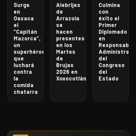
Surge
Alebrijes
Culmina
en
de
con
Oaxaca
Arrazola
éxito el
el
se
Primer
“Capitán
hacen
Diplomado
Mazorca”,
presentes
en
un
en los
Responsabili
superhéroe
Martes
Administrati
que
de
del
luchará
Brujas
Congreso
contra
2026 en
del
la
Xoxocotlán
Estado
comida
chatarra