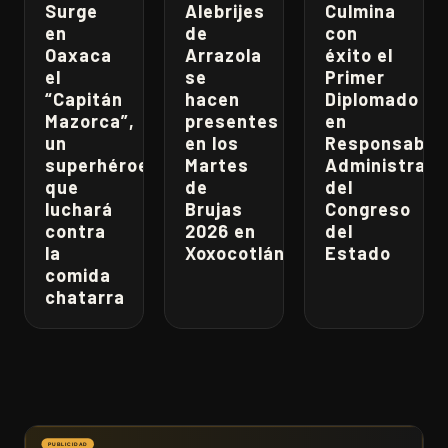
Surge
Alebrijes
Culmina
en
de
con
Oaxaca
Arrazola
éxito el
el
se
Primer
“Capitán
hacen
Diplomado
Mazorca”,
presentes
en
un
en los
Responsabili
superhéroe
Martes
Administrati
que
de
del
luchará
Brujas
Congreso
contra
2026 en
del
la
Xoxocotlán
Estado
comida
chatarra