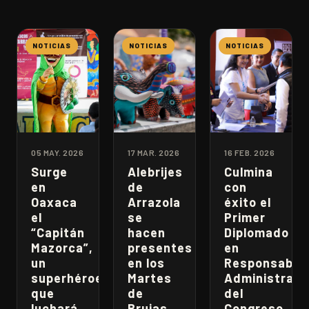
NOTICIAS
NOTICIAS
NOTICIAS
05 MAY. 2026
17 MAR. 2026
16 FEB. 2026
Surge
Alebrijes
Culmina
en
de
con
Oaxaca
Arrazola
éxito el
el
se
Primer
“Capitán
hacen
Diplomado
Mazorca”,
presentes
en
un
en los
Responsabili
superhéroe
Martes
Administrati
que
de
del
luchará
Brujas
Congreso