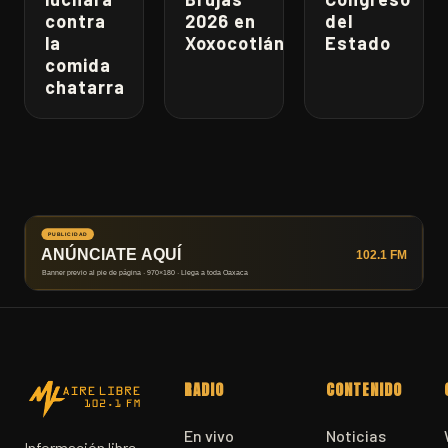
contra
2026 en
del
la
Xoxocotlán
Estado
comida
chatarra
RADIO
CONTENIDO
En vivo
Noticias
Información libre