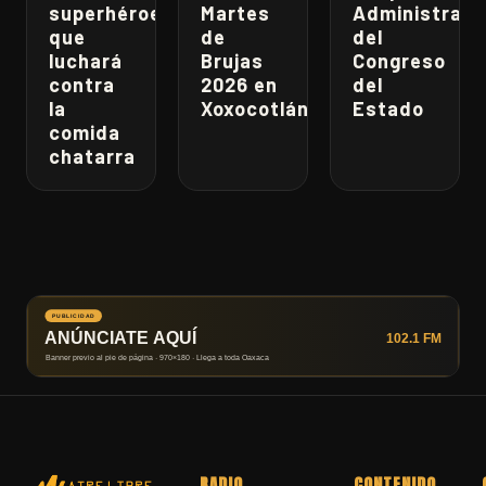
superhéroe
Martes
Administrati
que
de
del
luchará
Brujas
Congreso
contra
2026 en
del
la
Xoxocotlán
Estado
comida
chatarra
RADIO
CONTENIDO