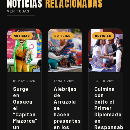
NOTICIAS
RELACIONADAS
VER TODAS →
NOTICIAS
NOTICIAS
NOTICIAS
05 MAY. 2026
17 MAR. 2026
16 FEB. 2026
Surge
Alebrijes
Culmina
en
de
con
Oaxaca
Arrazola
éxito el
el
se
Primer
“Capitán
hacen
Diplomado
Mazorca”,
presentes
en
un
en los
Responsabili