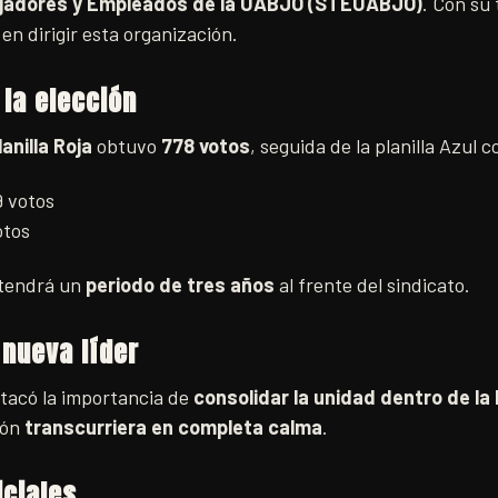
ajadores y Empleados de la UABJO (STEUABJO)
. Con su 
en dirigir esta organización.
 la elección
lanilla Roja
obtuvo
778 votos
, seguida de la planilla Azul 
9 votos
otos
 tendrá un
periodo de tres años
al frente del sindicato.
 nueva líder
tacó la importancia de
consolidar la unidad dentro de la
ión
transcurriera en completa calma
.
iciales