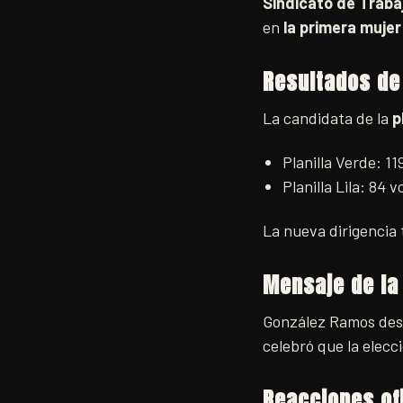
Sindicato de Trab
en
la primera mujer
Resultados de
La candidata de la
p
Planilla Verde: 11
Planilla Lila: 84 v
La nueva dirigencia
Mensaje de la
González Ramos des
celebró que la elecc
Reacciones of