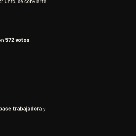
triunfo, se convierte
con
572 votos
.
 base trabajadora
y