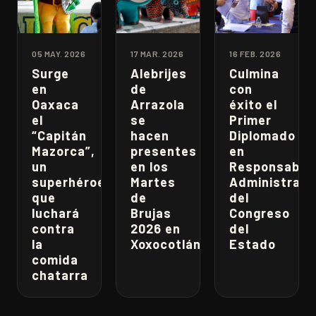
05 MAY. 2026
17 MAR. 2026
16 FEB. 2026
Surge
Alebrijes
Culmina
en
de
con
Oaxaca
Arrazola
éxito el
el
se
Primer
“Capitán
hacen
Diplomado
Mazorca”,
presentes
en
un
en los
Responsabili
superhéroe
Martes
Administrati
que
de
del
luchará
Brujas
Congreso
contra
2026 en
del
la
Xoxocotlán
Estado
comida
chatarra