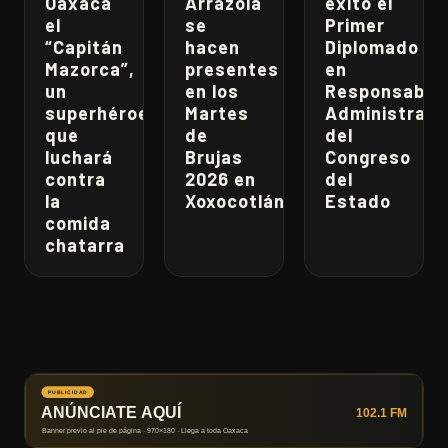
Oaxaca
Arrazola
éxito el
el
se
Primer
“Capitán
hacen
Diplomado
Mazorca”,
presentes
en
un
en los
Responsabili
superhéroe
Martes
Administrati
que
de
del
luchará
Brujas
Congreso
contra
2026 en
del
la
Xoxocotlán
Estado
comida
chatarra