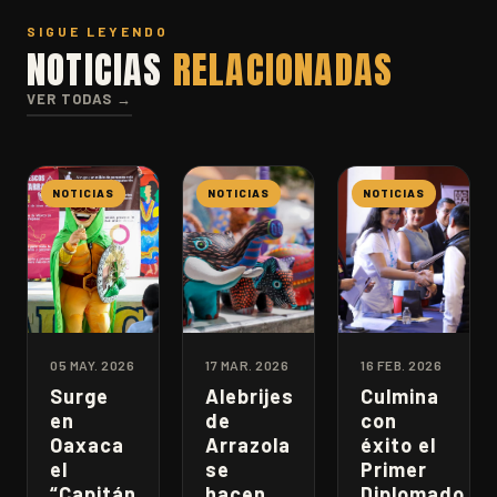
SIGUE LEYENDO
NOTICIAS
RELACIONADAS
VER TODAS →
NOTICIAS
NOTICIAS
NOTICIAS
05 MAY. 2026
17 MAR. 2026
16 FEB. 2026
Surge
Alebrijes
Culmina
en
de
con
Oaxaca
Arrazola
éxito el
el
se
Primer
“Capitán
hacen
Diplomado