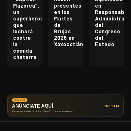
Mazorca”,
presentes
en
un
en los
Responsabili
superhéroe
Martes
Administrati
que
de
del
luchará
Brujas
Congreso
contra
2026 en
del
la
Xoxocotlán
Estado
comida
chatarra