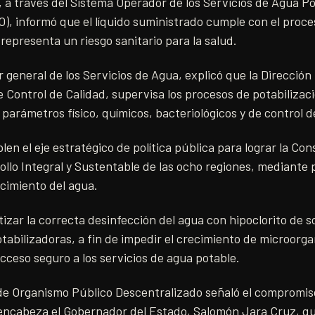
 a través del Sistema Operador de los Servicios de Agua Po
), informó que el líquido suministrado cumple con el proces
representa un riesgo sanitario para la salud.
 general de los Servicios de Agua, explicó que la Dirección
Control de Calidad, supervisa los procesos de potabilización
 parámetros físico, químicos, bacteriológicos y de control de
en el eje estratégico de política pública para lograr la Con
ollo Integral y Sustentable de las ocho regiones, mediante p
cimiento del agua.
ntizar la correcta desinfección del agua con hipoclorito de s
tabilizadoras, a fin de impedir el crecimiento de microor
acceso seguro a los servicios de agua potable.
 de Organismo Público Descentralizado señaló el compromis
encabeza el Gobernador del Estado, Salomón Jara Cruz, qu