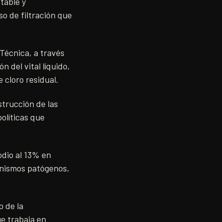
table y
o de filtración que
 Técnica, a través
 del vital líquido,
 cloro residual.
strucción de las
olíticas que
odio al 13% en
ganismos patógenos,
o de la
e trabaja en