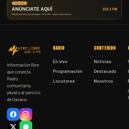
RADIO
CONTENIDO
En vivo
Noticias
Información libre
Programación
Destacado
que conecta.
Radio
Locutores
Nosotros
comunitaria,
plural y al servicio
de Oaxaca.