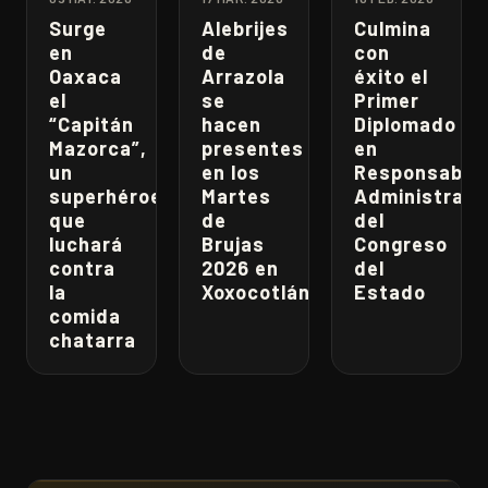
Surge
Alebrijes
Culmina
en
de
con
Oaxaca
Arrazola
éxito el
el
se
Primer
“Capitán
hacen
Diplomado
Mazorca”,
presentes
en
un
en los
Responsabili
superhéroe
Martes
Administrati
que
de
del
luchará
Brujas
Congreso
contra
2026 en
del
la
Xoxocotlán
Estado
comida
chatarra