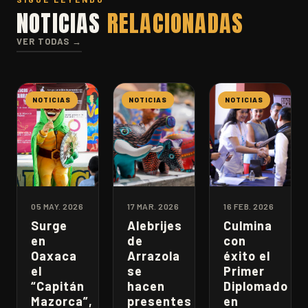
NOTICIAS
RELACIONADAS
VER TODAS →
NOTICIAS
NOTICIAS
NOTICIAS
05 MAY. 2026
17 MAR. 2026
16 FEB. 2026
Surge
Alebrijes
Culmina
en
de
con
Oaxaca
Arrazola
éxito el
el
se
Primer
“Capitán
hacen
Diplomado
Mazorca”,
presentes
en