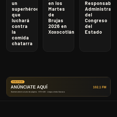
un
en los
Responsabili
superhéroe
Martes
Administrati
que
de
del
luchará
Brujas
Congreso
contra
2026 en
del
la
Xoxocotlán
Estado
comida
chatarra