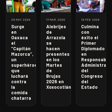
05 MAY. 2026
17 MAR. 2026
16 FEB. 2026
Surge
Alebrijes
Culmina
en
de
con
Oaxaca
Arrazola
éxito el
el
se
Primer
“Capitán
hacen
Diplomado
Mazorca”,
presentes
en
un
en los
Responsabili
superhéroe
Martes
Administrati
que
de
del
luchará
Brujas
Congreso
contra
2026 en
del
la
Xoxocotlán
Estado
comida
chatarra