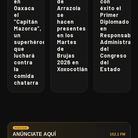
en
de
con
Oaxaca
Arrazola
éxito el
el
se
Primer
“Capitán
hacen
Diplomado
Mazorca”,
presentes
en
un
en los
Responsabili
superhéroe
Martes
Administrati
que
de
del
luchará
Brujas
Congreso
contra
2026 en
del
la
Xoxocotlán
Estado
comida
chatarra