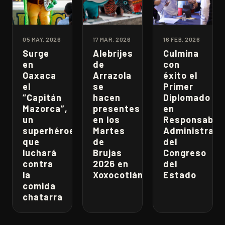
05 MAY. 2026
17 MAR. 2026
16 FEB. 2026
Surge
Alebrijes
Culmina
en
de
con
Oaxaca
Arrazola
éxito el
el
se
Primer
“Capitán
hacen
Diplomado
Mazorca”,
presentes
en
un
en los
Responsabili
superhéroe
Martes
Administrati
que
de
del
luchará
Brujas
Congreso
contra
2026 en
del
la
Xoxocotlán
Estado
comida
chatarra