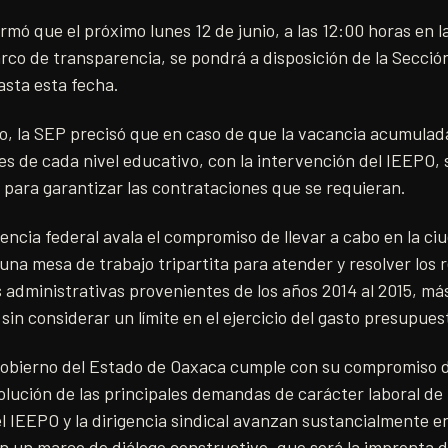
mó que el próximo lunes 12 de junio, a las 12:00 horas en 
co de transparencia, se pondrá a disposición de la Sección
asta esta fecha.
jo, la SEP precisó que en caso de que la vacancia acumulad
es de cada nivel educativo, con la intervención del IEEPO, 
 para garantizar las contrataciones que se requieran.
ncia federal avala el compromiso de llevar a cabo en la ci
o, una mesa de trabajo tripartita para atender y resolver los
 administrativas provenientes de los años 2014 al 2015, má
sin considerar un límite en el ejercicio del gasto presupuest
Gobierno del Estado de Oaxaca cumple con su compromiso de
olución de las principales demandas de carácter laboral de 
l IEEPO y la dirigencia sindical avanzan sustancialmente e
 en un marco de diálogo constructivo, que será la impronta 