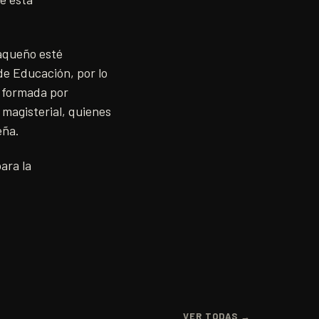
xaqueño esté
de Educación, por lo
ta formada por
 magisterial, quienes
eña.
ara la
VER TODAS →