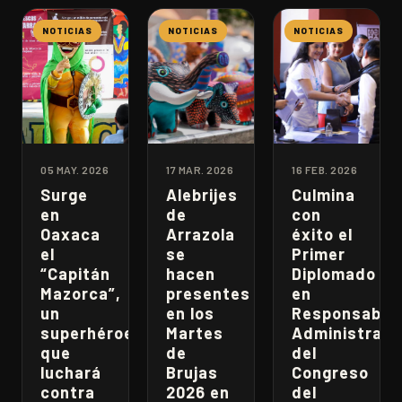
NOTICIAS
NOTICIAS
NOTICIAS
05 MAY. 2026
17 MAR. 2026
16 FEB. 2026
Surge
Alebrijes
Culmina
en
de
con
Oaxaca
Arrazola
éxito el
el
se
Primer
“Capitán
hacen
Diplomado
Mazorca”,
presentes
en
un
en los
Responsabili
superhéroe
Martes
Administrati
que
de
del
luchará
Brujas
Congreso
contra
2026 en
del