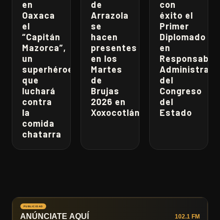
en
de
con
Oaxaca
Arrazola
éxito el
el
se
Primer
“Capitán
hacen
Diplomado
Mazorca”,
presentes
en
un
en los
Responsabili
superhéroe
Martes
Administrati
que
de
del
luchará
Brujas
Congreso
contra
2026 en
del
la
Xoxocotlán
Estado
comida
chatarra