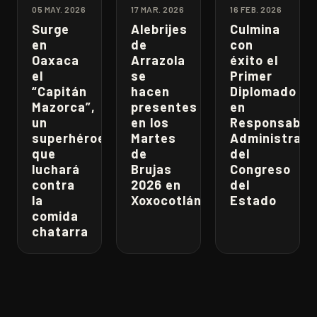
05 MAY. 2026
17 MAR. 2026
16 FEB. 2026
Surge
Alebrijes
Culmina
en
de
con
Oaxaca
Arrazola
éxito el
el
se
Primer
“Capitán
hacen
Diplomado
Mazorca”,
presentes
en
un
en los
Responsabili
superhéroe
Martes
Administrati
que
de
del
luchará
Brujas
Congreso
contra
2026 en
del
la
Xoxocotlán
Estado
comida
chatarra