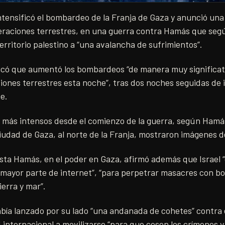
intensificó el bombardeo de la Franja de Gaza y anunció un
eraciones terrestres, en una guerra contra Hamás que seg
territorio palestino a “una avalancha de sufrimientos”.
indicó que aumentó los bombardeos “de manera muy significat
iones terrestres esta noche”, tras dos noches seguidas de 
e.
 más intensos desde el comienzo de la guerra, según Hamá
Ciudad de Gaza, al norte de la Franja, mostraron imágenes 
sta Hamás, en el poder en Gaza, afirmó además que Israel “
 mayor parte de internet”, “para perpetrar masacres con 
ierra y mar”.
ía lanzado por su lado “una andanada de cohetes” contra el 
 internacional a movilizarse “para que cesen los crímenes y