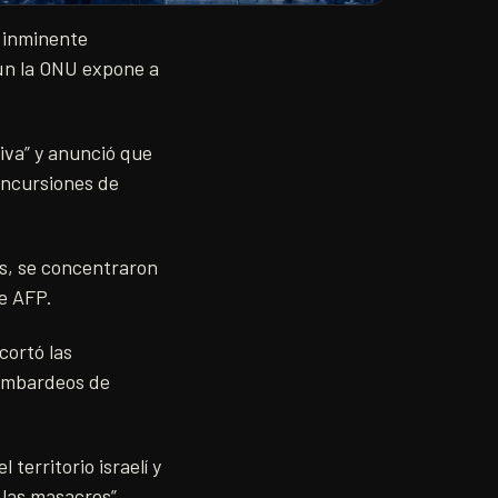
a inminente
ún la ONU expone a
iva” y anunció que
incursiones de
s, se concentraron
de AFP.
cortó las
bombardeos de
territorio israelí y
 las masacres”