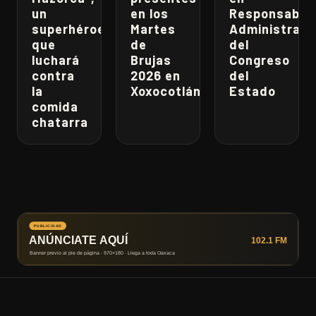
un
en los
Responsabili
superhéroe
Martes
Administrati
que
de
del
luchará
Brujas
Congreso
contra
2026 en
del
la
Xoxocotlán
Estado
comida
chatarra