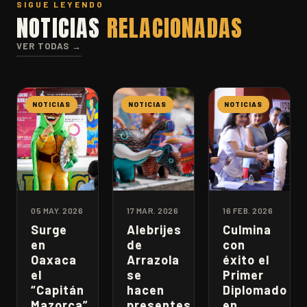
SIGUE LEYENDO
NOTICIAS
RELACIONADAS
VER TODAS →
NOTICIAS
NOTICIAS
NOTICIAS
05 MAY. 2026
17 MAR. 2026
16 FEB. 2026
Surge
Alebrijes
Culmina
en
de
con
Oaxaca
Arrazola
éxito el
el
se
Primer
“Capitán
hacen
Diplomado
Mazorca”,
presentes
en