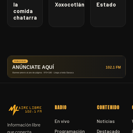
la
Xoxocotlán
Estado
comida
chatarra
RADIO
CONTENIDO
En vivo
Noticias
Información libre
Programación
Destacado
que conecta.