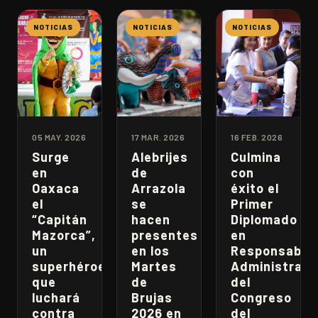
NOTICIAS
NOTICIAS
NOTICIAS
05 MAY. 2026
17 MAR. 2026
16 FEB. 2026
Surge
Alebrijes
Culmina
en
de
con
Oaxaca
Arrazola
éxito el
el
se
Primer
“Capitán
hacen
Diplomado
Mazorca”,
presentes
en
un
en los
Responsabili
superhéroe
Martes
Administrati
que
de
del
luchará
Brujas
Congreso
contra
2026 en
del