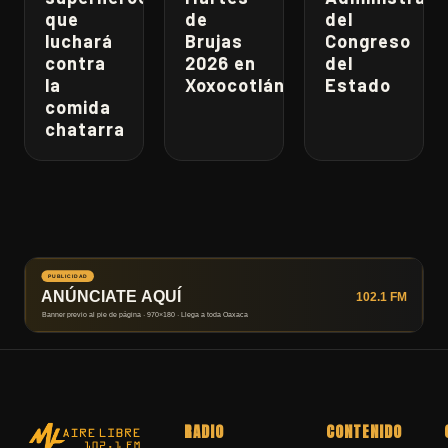
que
de
del
luchará
Brujas
Congreso
contra
2026 en
del
la
Xoxocotlán
Estado
comida
chatarra
RADIO
CONTENIDO