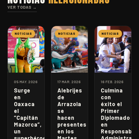
VER TODAS →
NOTICIAS
NOTICIAS
NOTICIAS
05 MAY. 2026
17 MAR. 2026
16 FEB. 2026
Surge
Alebrijes
Culmina
en
de
con
Oaxaca
Arrazola
éxito el
el
se
Primer
“Capitán
hacen
Diplomado
Mazorca”,
presentes
en
un
en los
Responsabili
superhéroe
Martes
Administrati